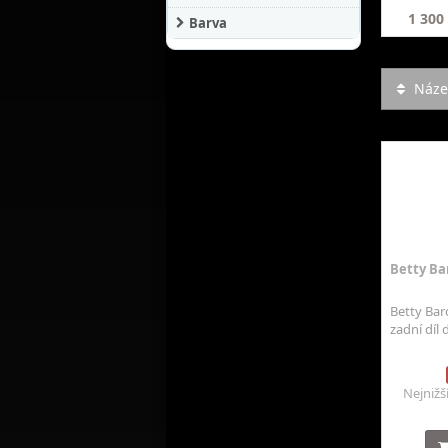
1 300
Barva
Název
Betty Ba
Betty Bar
zadní díl d
Nejnižš