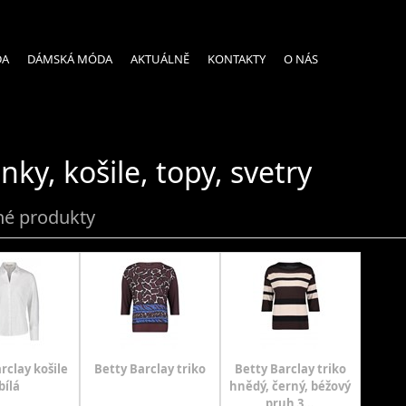
DA
DÁMSKÁ MÓDA
AKTUÁLNĚ
KONTAKTY
O NÁS
nky, košile, topy, svetry
é produkty
rclay košile
Betty Barclay triko
Betty Barclay triko
bílá
hnědý, černý, béžový
pruh 3...