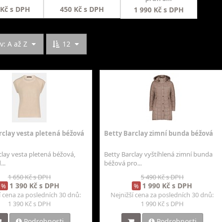
 Kč s DPH
450 Kč s DPH
1 990 Kč s DPH
: A až Z
12
rclay vesta pletená béžová
Betty Barclay zimní bunda béžová
clay vesta pletená béžová,
Betty Barclay vyštíhlená zimní bunda
...
béžová pro...
1 650 Kč s DPH
5 490 Kč s DPH
1 390 Kč s DPH
1 990 Kč s DPH
%
%
í cena za posledních 30 dnů:
Nejnižší cena za posledních 30 dnů:
1 390 Kč s DPH
1 990 Kč s DPH
Podrobnosti
Podrobnosti