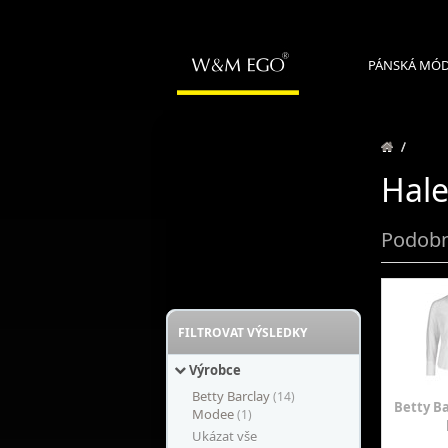
PÁNSKÁ MÓ
/
Hale
Podobn
FILTROVAT VÝSLEDKY
Výrobce
Betty Barclay
(14)
Betty Ba
Modee
(1)
Ukázat vše