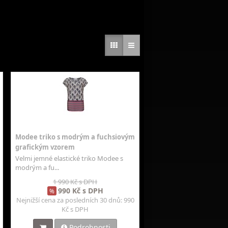
Modee triko s modrým a fuchsiovým
grafickým vzorem
Velmi jemné elastické triko Modee s
modrým a fu...
1 990 Kč s DPH
990 Kč s DPH
%
Nejnižší cena za posledních 30 dnů: 990
Kč s DPH
Podrobnosti