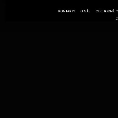
KONTAKTY
O NÁS
OBCHODNÍ P
2