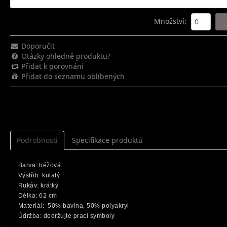
Množství
:
Doporučit
Otázky ohledně produktu?
Přidat k porovnání
Přidat do seznamu oblíbených
Podrobnosti
Specifikace produktů
Barva: béžová
Výstřih: kulatý
Rukáv: krátký
Délka: 62 cm
Materiál: 50% bavlna, 50% polyakryl
Údržba: dodržujte prací symboly