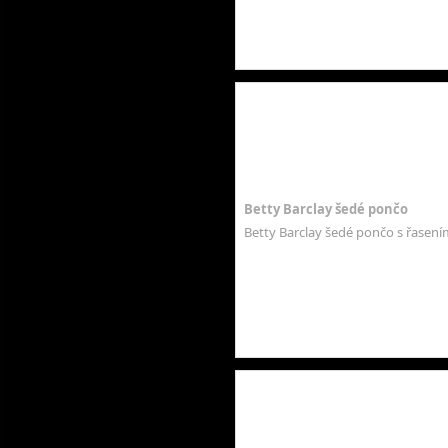
Betty Barclay šedé pončo
Betty Barclay šedé pončo s řasení