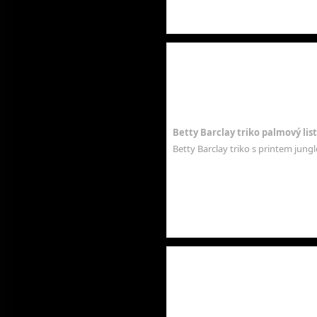
Betty Barclay triko palmový list,
Betty Barclay triko s printem jungl