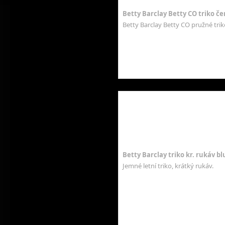
Betty Barclay Betty CO triko če
Betty Barclay Betty CO pružné triko
Betty Barclay triko kr. rukáv bl
Jemné letní triko, krátký rukáv.