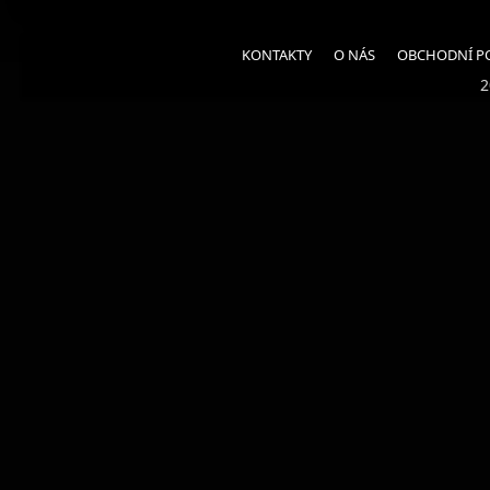
KONTAKTY
O NÁS
OBCHODNÍ P
2