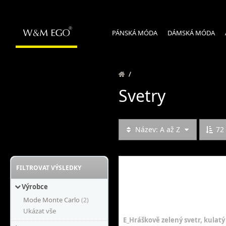
PÁNSKÁ MÓDA
DÁMSKÁ MÓDA
/
Svetry
Název: A až Z
72
FILTROVAT VÝSLEDKY
Výrobce
Mode Monte Carlo
(2)
Ukázat vše
E_Hráškově zelený svetr, kulatý