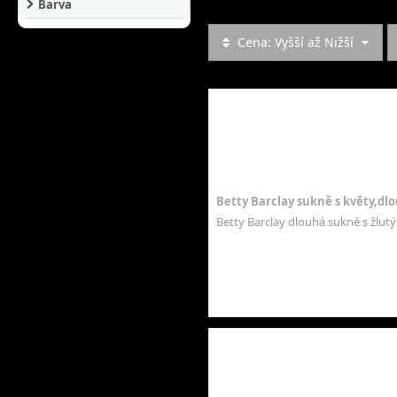
Barva
Cena: Vyšší až Nižší
Betty Barclay sukně s květy,dl
Betty Barclay dlouhá sukně s žlutý