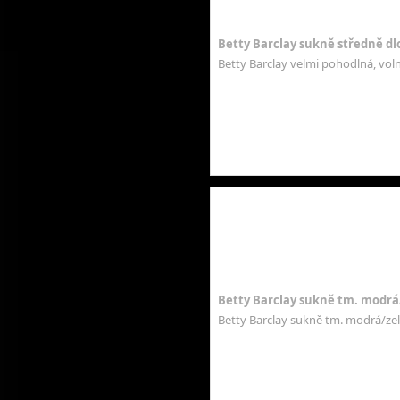
Betty Barclay sukně středně d
Betty Barclay velmi pohodlná, vol
Betty Barclay sukně tm. modrá
Betty Barclay sukně tm. modrá/zel