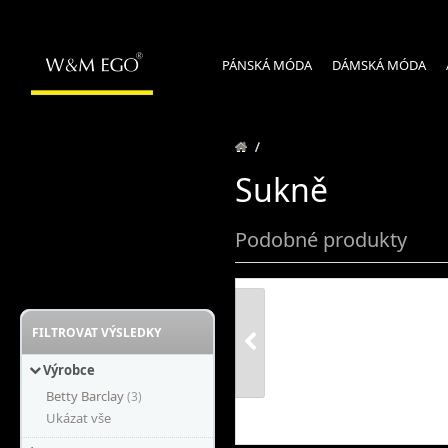
PÁNSKÁ MÓDA
DÁMSKÁ MÓDA
/
Sukně
Podobné produkty
FILTROVAT VÝSLEDKY
Výrobce
Betty Barclay
(3)
Ukázat vše