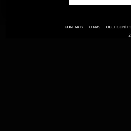
KONTAKTY
O NÁS
OBCHODNÍ P
2