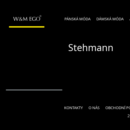
PÁNSKÁ MÓDA
DÁMSKÁ MÓDA
Stehmann
KONTAKTY
O NÁS
OBCHODNÍ P
2