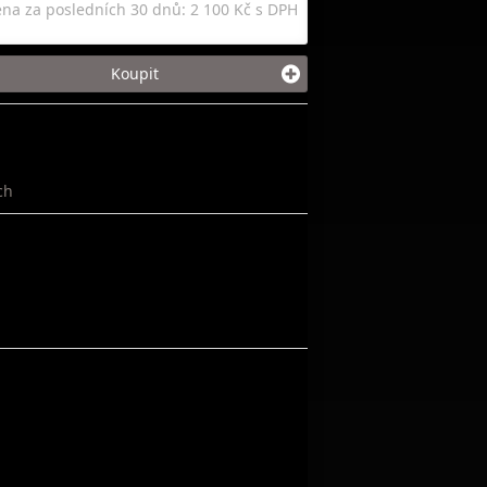
ena za posledních 30 dnů: 2 100 Kč s DPH
Koupit
ch