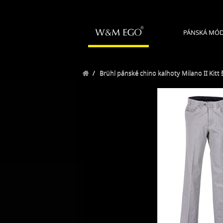
PÁNSKÁ MÓ
/
Brühl pánské chino kalhoty Milano II Kitt 