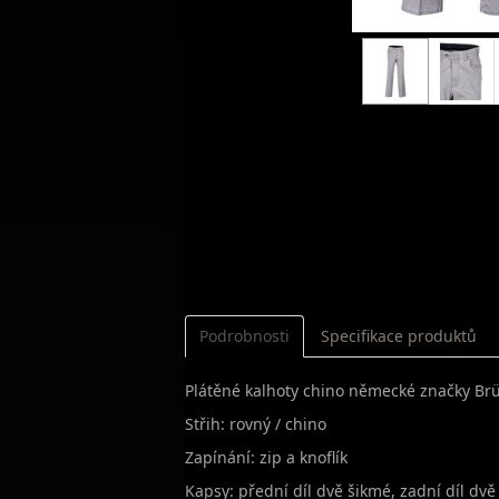
Podrobnosti
Specifikace produktů
Plátěné kalhoty chino německé značky Brü
Střih: rovný / chino
Zapínání: zip a knoflík
Kapsy: přední díl dvě šikmé, zadní díl dv