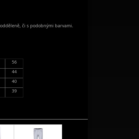
y odděleně, či s podobnými barvami.
56
44
40
39