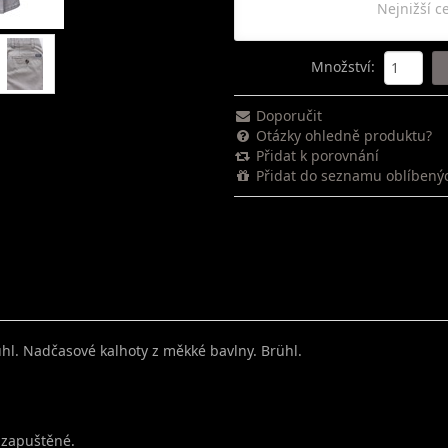
Nejnižší c
Množství
:
Doporučit
Otázky ohledně produktu?
Přidat k porovnání
Přidat do seznamu oblíbený
hl. Nadčasové kalhoty z měkké bavlny. Brühl.
ě zapuštěné.