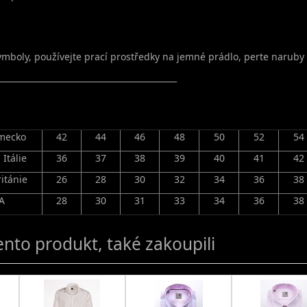
symboly, používejte prací prostředky na jemné prádlo, perte narub
___________________________________________
mecko
42
44
46
48
50
52
54
 Itálie
36
37
38
39
40
41
42
ritánie
26
28
30
32
34
36
38
A
28
30
31
33
34
36
38
tento produkt, také zakoupili