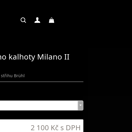
o kalhoty Milano II
 střihu Brühl
2 100 Kč s DPH