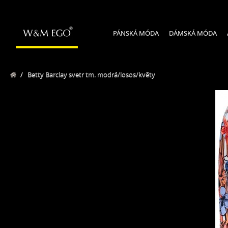
PÁNSKÁ MÓDA
DÁMSKÁ MÓDA
/
Betty Barclay svetr tm. modrá/losos/květy