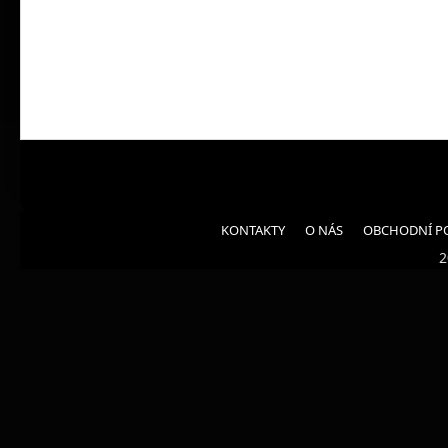
KONTAKTY
O NÁS
OBCHODNÍ P
2