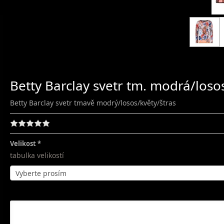
Betty Barclay svetr tm. modrá/loso
Betty Barclay svetr tmavě modrý/losos/květy/štras
Velikost
tabulka velikostí