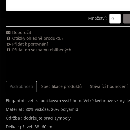
Množství
:
Doporučit
Otázky ohledně produktu?
Přidat k porovnání
Přidat do seznamu oblíbených
Podrobnosti
Specifikace produktů
Stávající hodnocení
Elegantní svetr s lodičkovým výstřihem. Velké květinové vzory. J
Materiál : 80% viskóza, 20% polyamid
Údržba : dodržujte prací symboly
Délka : při vel. 38- 60cm