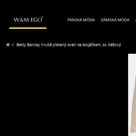
PÁNSKÁ MÓDA
DÁMSKÁ MÓDA
/
Betty Barclay hrubě pletený svetr se stojáčkem, sv. béžový