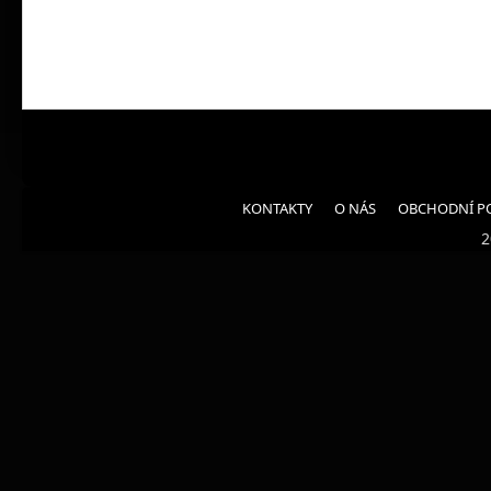
KONTAKTY
O NÁS
OBCHODNÍ P
2