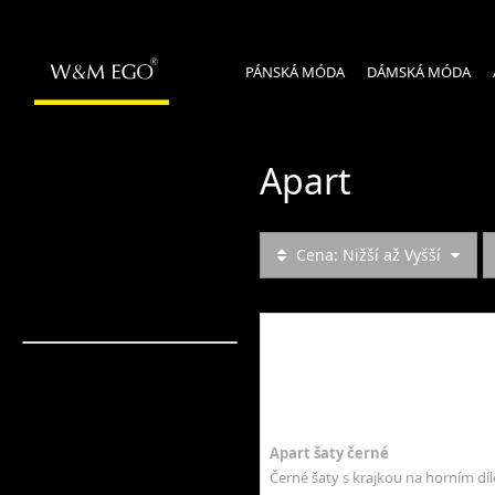
PÁNSKÁ MÓDA
DÁMSKÁ MÓDA
Apart
Cena: Nižší až Vyšší
Apart šaty černé
Černé šaty s krajkou na horním díl