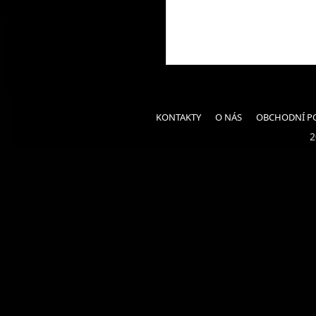
KONTAKTY
O NÁS
OBCHODNÍ P
2